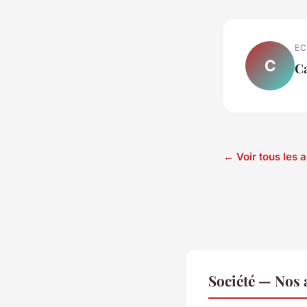
EC
C
C
← Voir tous les a
Société — Nos a