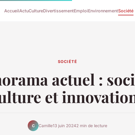
Accueil
Actu
Culture
Divertissement
Emploi
Environnement
Société
SOCIÉTÉ
orama actuel : soci
ulture et innovatio
Camille
13 juin 2024
2 min de lecture
C