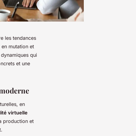
re les tendances
 en mutation et
 dynamiques qui
oncrets et une
é moderne
turelles, en
ité virtuelle
a production et
t.