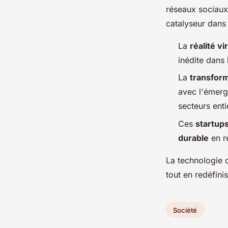
réseaux sociaux 
catalyseur dans
La
réalité vi
inédite dans 
La
transform
avec l'émerg
secteurs enti
Ces
startup
durable
en r
La technologie 
tout en redéfini
Société