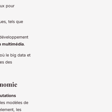
aux pour
s, tels que
 développement
 multimédia
.
où le big data et
des des
conomie
utations
 les modèles de
èlement, les