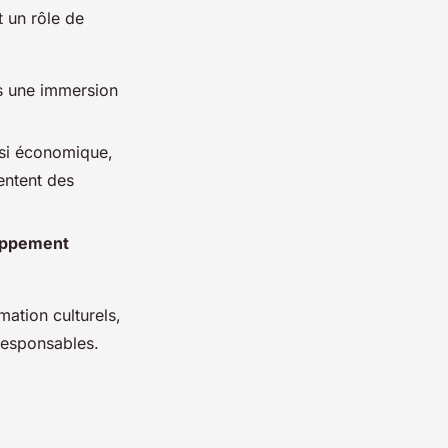
t un rôle de
urs une immersion
ssi économique,
entent des
oppement
ation culturels,
 responsables.