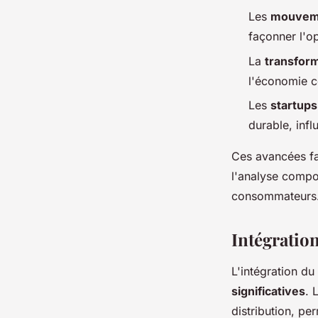
Les
mouveme
façonner l'op
La
transform
l'économie co
Les
startups
durable, infl
Ces avancées f
l'analyse compo
consommateurs
Intégration
L'intégration du
significatives
. 
distribution, pe