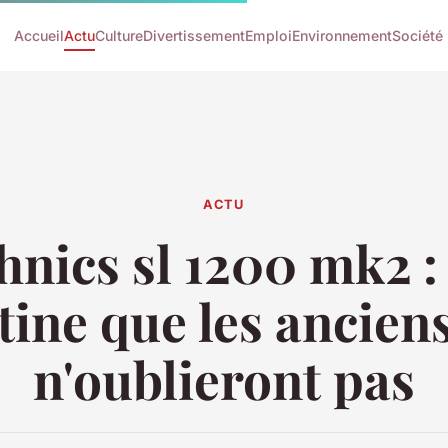
Accueil
Actu
Culture
Divertissement
Emploi
Environnement
Société
ACTU
hnics sl 1200 mk2 :
tine que les ancien
n'oublieront pas