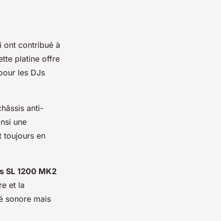
 ont contribué à
te platine offre
pour les DJs
hâssis anti-
insi une
 toujours en
cs SL 1200 MK2
e et la
té sonore mais