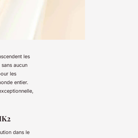
nscendent les
t sans aucun
our les
monde entier.
exceptionnelle,
 MK2
ution dans le