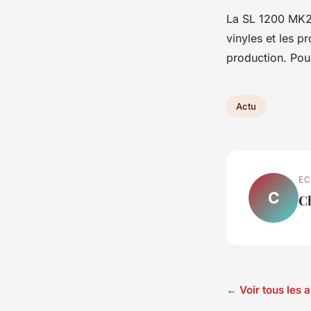
La SL 1200 MK2,
vinyles et les 
production. Pou
Actu
EC
C
C
← Voir tous les a