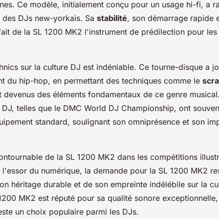
nes. Ce modèle, initialement conçu pour un usage hi-fi, a 
r des DJs new-yorkais. Sa
stabilité
, son démarrage rapide e
fait de la SL 1200 MK2 l'instrument de prédilection pour le
nics sur la culture DJ est indéniable. Ce tourne-disque a jo
t du hip-hop, en permettant des techniques comme le
scra
t devenus des éléments fondamentaux de ce genre musical
 DJ, telles que le DMC World DJ Championship, ont souven
pement standard, soulignant son omniprésence et son im
ontournable de la SL 1200 MK2 dans les compétitions illustr
 l'essor du numérique, la demande pour la SL 1200 MK2 res
n héritage durable et de son empreinte indélébile sur la cu
1200 MK2 est réputé pour sa qualité sonore exceptionnelle, 
ste un choix populaire parmi les DJs.